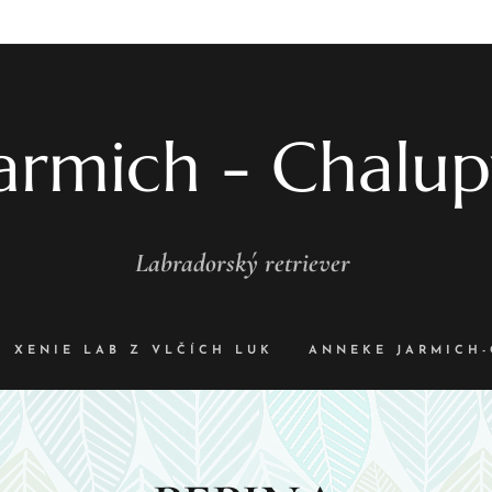
armich - Chalu
Labradorský retriever
XENIE LAB Z VLČÍCH LUK
ANNEKE JARMICH