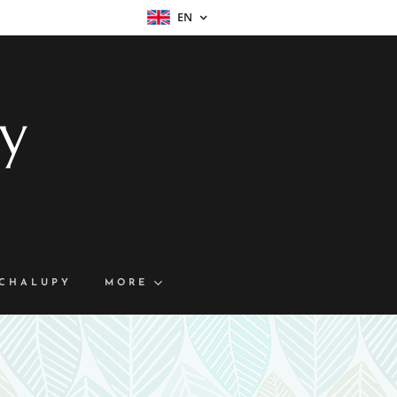
EN
py
-CHALUPY
MORE