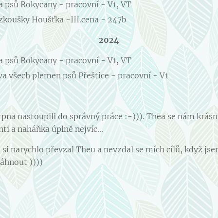
a psů Rokycany - pracovní - V1, VT
zkoušky Houšťka -III.cena - 247b
2024
a psů Rokycany - pracovní - V1, VT
va všech plemen psů Přeštice - pracovní - V1
pna nastoupili do správný práce :-))). Thea se nám krásn
ti a naháňka úplně nejvíc...
si narychlo převzal Theu a nevzdal se mích cílů, když js
áhnout ))))