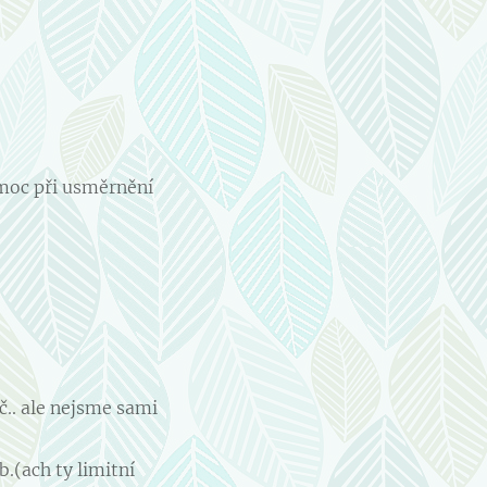
moc při usměrnění
.. ale nejsme sami
b.(ach ty limitní