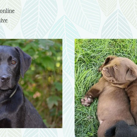
online
hive