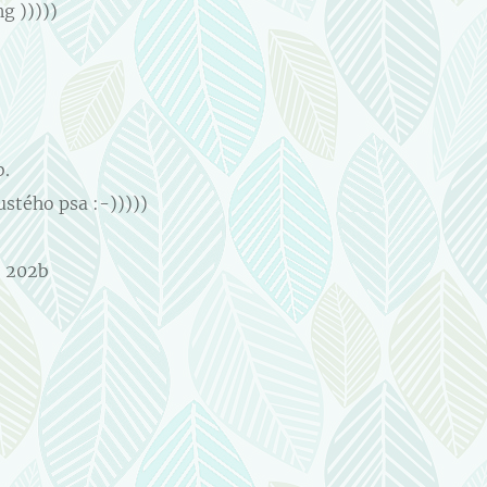
g )))))
b.
tého psa :-)))))
- 202b