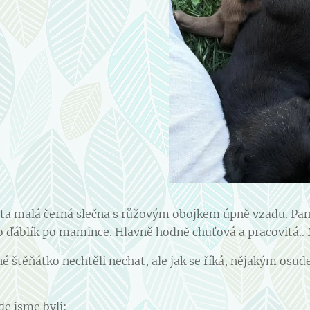
 ta malá černá slečna s růžovým obojkem úpně vzadu. Pam
o ďáblík po mamince. Hlavně hodně chuťová a pracovitá.. 
štěňátko nechtěli nechat, ale jak se říká, nějakým osude
de jsme byli: