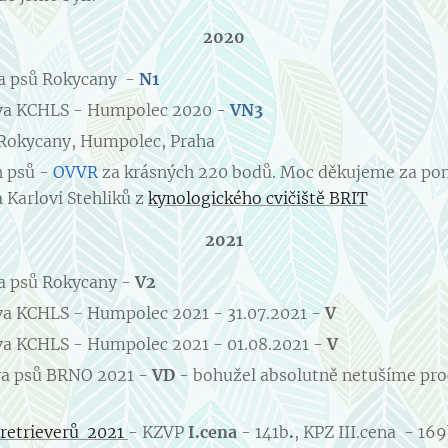
2020
va psů Rokycany -
N1
va KCHLS - Humpolec 2020 -
VN3
Rokycany, Humpolec, Praha
h psů -
OVVR
za krásných 220 bodů. Moc děkujeme za po
a Karlovi Stehliků z
kynologického cvičiště BRIT
2021
va psů Rokycany -
V2
va KCHLS - Humpolec 2021 - 31.07.2021 -
V
va KCHLS - Humpolec 2021 - 01.08.2021 -
V
va psů BRNO 2021 -
VD
- bohužel absolutně netušíme proč
 retrieverů 2021
- KZVP
I.cena
- 141b
.
, KPZ III.cena - 169