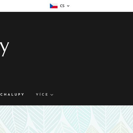
CS
py
-CHALUPY
VÍCE