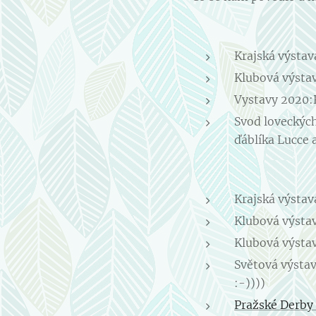
Krajská výsta
Klubová výsta
Vystavy 2020:
Svod loveckýc
ďáblíka Lucce 
Krajská výsta
Klubová výsta
Klubová výsta
Světová výsta
:-))))
Pražské Derby