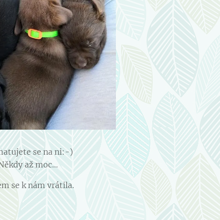
atujete se na ni:-)
Někdy až moc...
m se k nám vrátila.