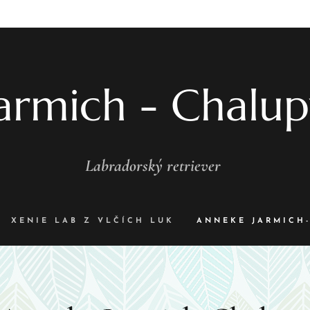
armich - Chalu
Labradorský retriever
XENIE LAB Z VLČÍCH LUK
ANNEKE JARMICH