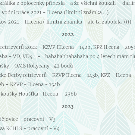
rálíka z oplocenky přinesla - a že všichni koukali - darlin
vodní práce 2021 - II.cena (limitní známka ...)
v 2021 - III.cena ( limitní známka - ale ta zabolela ))))
2022
retrieverů 2022 - KZVP III.cena - 142b, KPZ II.cena - 205
aha - VD, VD4 - hahahahhahahaha po 4 letech mám tlus
ušky - OMS Rokycany -42 bodů
ké Derby retrieverů - KZVP II.cena - 143b, KPZ - II.cena 
7b + KZVP - II.cena - 154b
zkoušky Houšťka -II.cena - 236b
2023
ějovice - pracovní - V3
va KCHLS - pracovní - V4