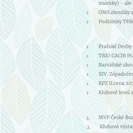
známky) - ale k
OMS zkoušky z 
Podzimky Těško
Pražské Derby 
TRIO CACIB Pr
Barvářské zko
XIV. Západočes
KPZ II.cena 20
Klubové lesní 
MVP České Bud
Klubová výsta