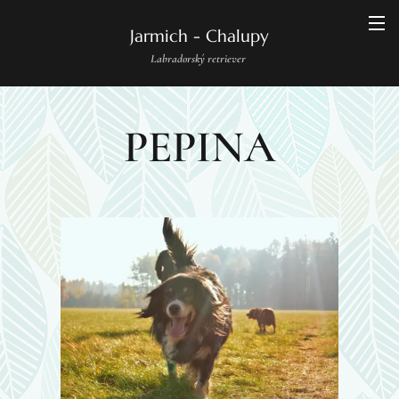
Jarmich - Chalupy
Labradorský retriever
PEPINA