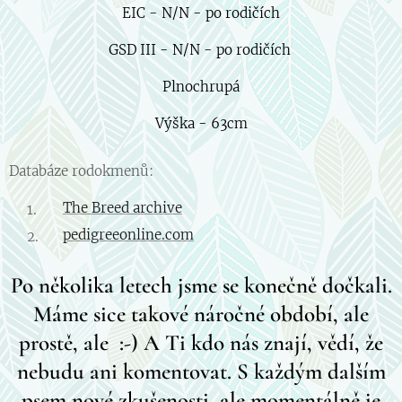
EIC - N/N - po rodičích
GSD III - N/N - po rodičích
Plnochrupá
Výška - 63cm
Databáze rodokmenů:
The Breed archive
pedigreeonline.com
Po několika letech jsme se konečně dočkali.
Máme sice takové náročné období, ale
prostě, ale :-) A Ti kdo nás znají, vědí, že
nebudu ani komentovat. S každým dalším
psem nové zkušenosti, ale momentálně je