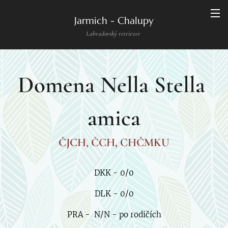
Jarmich - Chalupy
Labradorský retriever
Domena Nella Stella
amica
ČJCH, ČCH, CHČMKU
DKK - 0/0
DLK - 0/0
PRA - N/N - po rodičích