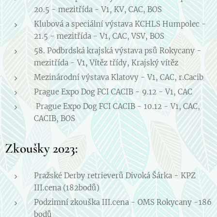
20.5 - mezitřída - V1, KV, CAC, BOS
Klubová a speciální výstava KCHLS Humpolec -
21.5 - mezitřída - V1, CAC, VSV, BOS
58. Podbrdská krajská výstava psů Rokycany -
mezitřída - V1, Vítěz třídy, Krajský vítěz
Mezinárodní výstava Klatovy - V1, CAC, r.Cacib
Prague Expo Dog FCI CACIB - 9.12 - V1, CAC
Prague Expo Dog FCI CACIB - 10.12 - V1, CAC,
CACIB, BOS
Zkoušky 2023:
Pražské Derby retrieverů Divoká Šárka - KPZ
III.cena (182bodů)
Podzimní zkouška III.cena - OMS Rokycany -186
bodů