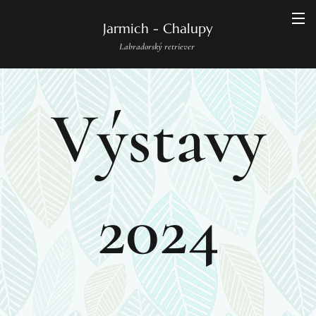
Jarmich - Chalupy
Labradorský retriever
Výstavy
2024