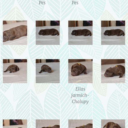
Pes♥️♥️
Pes♥️♥️
Elias
jarmich-
Chalupy