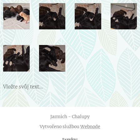
Vložte svůj text...
Jarmich - Chalupy
Vytvořeno službou
Webnode
Jazyky