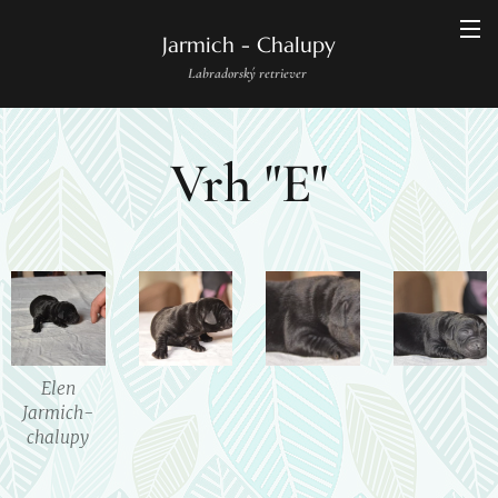
Jarmich - Chalupy
Labradorský retriever
Vrh "E"
Elen
Jarmich-
chalupy