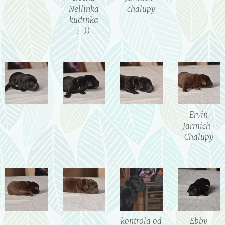
Nellinka
chalupy
kudrnka
:-))
Ervin
Jarmich-
Chalupy
kontrola od
Ebby