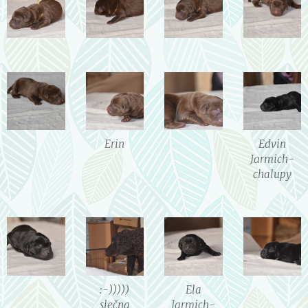
Erin
Edvin
Jarmich-
chalupy
:-)))))
Ela
slečna
Jarmich-